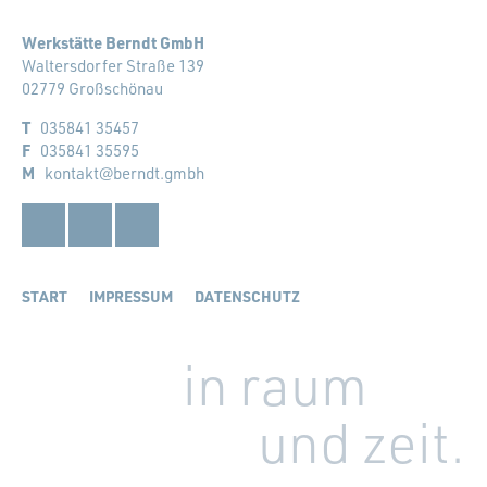
Werkstätte Berndt GmbH
Waltersdorfer Straße 139
02779 Großschönau
T
035841 35457
F
035841 35595
M
kontakt@berndt.gmbh
Facebook
Instagram
LinkedIn
START
IMPRESSUM
DATENSCHUTZ
in raum
und zeit.