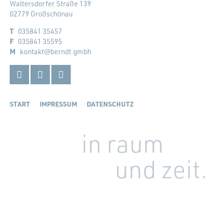
Waltersdorfer Straße 139
02779 Großschönau
T
035841 35457
F
035841 35595
M
kontakt@berndt.gmbh
Facebook
Instagram
LinkedIn
START
IMPRESSUM
DATENSCHUTZ
in raum
und zeit.