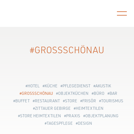
MENÜ
GROSSSCHÖNAU
„ZUM SCHLEIFERMÄNNCHEN“ ZITTAU MOBILER
PFLEGEDIENST KRÖBER
„HAUS GEBORGENHEIT“ | MOBILER PFLEGEDIENST KRÖBER
KÜCHENKONZEPT | PRIVATKUNDE
HOTEL
KÜCHE
PFLEGEDIENST
AKUSTIK
GROSSSCHÖNAU
OBJEKTKÜCHEN
BÜRO
BAR
BUFFET
RESTAURANT
STORE
FRISÖR
TOURISMUS
ZITTAUER GEBIRGE
HEIMTEXTILEN
STORE HEIMTEXTILEN
PRAXIS
OBJEKTPLANUNG
TAGESPFLEGE
DESIGN