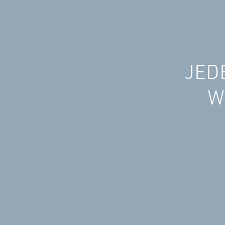
JED
W